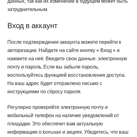
данных, так как их изменение в будущем может быть
затруднительным.
Вход в аккаунт
После подтверждения аккаунта можете перейти к
авторизации. Найдите на сайте кнопку « Вход » и
нажмите на неё. Введите свои данные: электронную
почту и пароль. Если вы забыли пароль,
воспользуйтесь функцией восстановления доступа.
На ваш адрес будет отправлено письмо с
инструкциями по сбросу пароля.
Регулярно проверяйте электронную почту и
мобильный телефон на наличие уведомлений от
площадки. Это обеспечит вам актуальную
информацию о bonusах и акциях. Убедитесь, что ваш