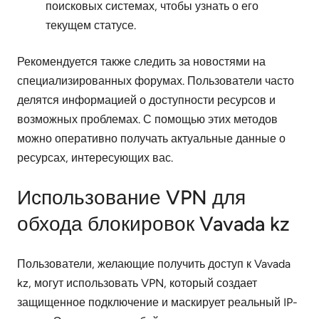
поисковых системах, чтобы узнать о его
текущем статусе.
Рекомендуется также следить за новостями на
специализированных форумах. Пользователи часто
делятся информацией о доступности ресурсов и
возможных проблемах. С помощью этих методов
можно оперативно получать актуальные данные о
ресурсах, интересующих вас.
Использование VPN для
обхода блокировок Vavada kz
Пользователи, желающие получить доступ к Vavada
kz, могут использовать VPN, который создает
защищенное подключение и маскирует реальный IP-