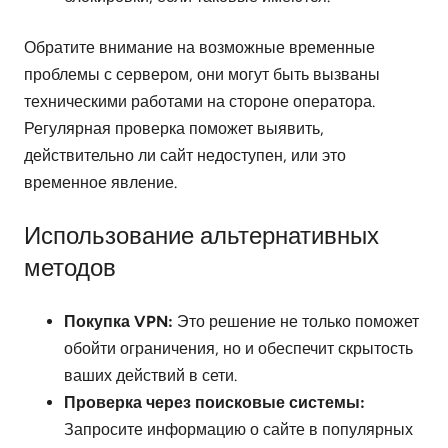
Обратите внимание на возможные временные
проблемы с сервером, они могут быть вызваны
техническими работами на стороне оператора.
Регулярная проверка поможет выявить,
действительно ли сайт недоступен, или это
временное явление.
Использование альтернативных
методов
Покупка VPN:
Это решение не только поможет
обойти ограничения, но и обеспечит скрытость
ваших действий в сети.
Проверка через поисковые системы:
Запросите информацию о сайте в популярных