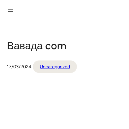
Aller
au
contenu
Вавада com
17/03/2024
Uncategorized