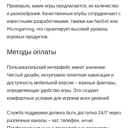
Проверьте, какие игры предлагаются, их количество
и разнообразие. Качественные клубы сотрудничают с
известными разработчиками, такими как NetEnt или
Microgaming, что гарантирует высокий уровень
игровых продуктов.
Методы оплаты
Пользовательский интерфейс имеет значение.
Чистый дизайн, интуитивно понятная навигация и
доступность мобильной версии – важные факторы,
определяющие удобство игры. Это создает
комфортные условия для игроков всех уровней.
Служба поддержки должна быть доступна 24/7 через
различные каналы – чат, телефон, email.