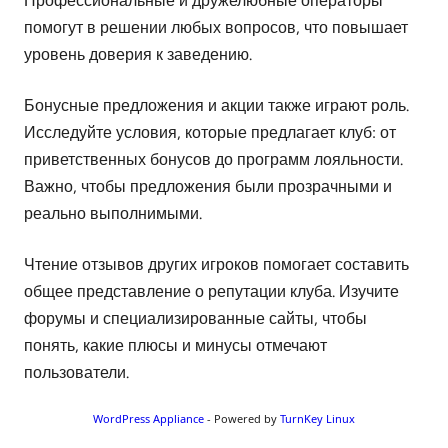
Профессиональные и дружелюбные операторы
помогут в решении любых вопросов, что повышает
уровень доверия к заведению.
Бонусные предложения и акции также играют роль.
Исследуйте условия, которые предлагает клуб: от
приветственных бонусов до программ лояльности.
Важно, чтобы предложения были прозрачными и
реально выполнимыми.
Чтение отзывов других игроков помогает составить
общее представление о репутации клуба. Изучите
форумы и специализированные сайты, чтобы
понять, какие плюсы и минусы отмечают
пользователи.
WordPress Appliance
- Powered by
TurnKey Linux