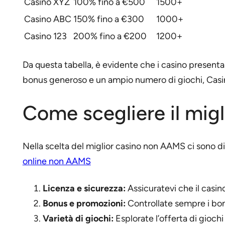
Casino XYZ
100% fino a €500
1500+
Casino ABC
150% fino a €300
1000+
Casino 123
200% fino a €200
1200+
Da questa tabella, è evidente che i casino presenta
bonus generoso e un ampio numero di giochi, Casi
Come scegliere il mig
Nella scelta del miglior casino non AAMS ci sono div
online non AAMS
Licenza e sicurezza:
Assicuratevi che il casin
Bonus e promozioni:
Controllate sempre i bon
Varietà di giochi:
Esplorate l’offerta di giochi e