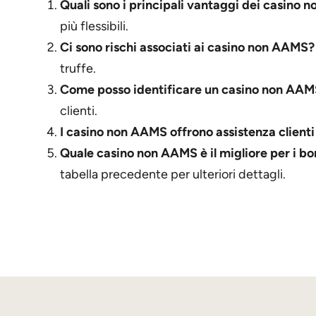
Quali sono i principali vantaggi dei casino
più flessibili.
Ci sono rischi associati ai casino non AAMS?
truffe.
Come posso identificare un casino non AAMS
clienti.
I casino non AAMS offrono assistenza clienti 
Quale casino non AAMS è il migliore per i b
tabella precedente per ulteriori dettagli.