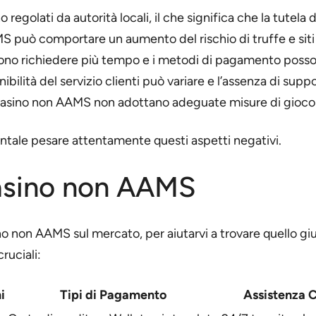
 regolati da autorità locali, il che significa che la tutela
può comportare un aumento del rischio di truffe e siti 
sono richiedere più tempo e i metodi di pagamento posson
ibilità del servizio clienti può variare e l’assenza di supp
casino non AAMS non adottano adeguate misure di gioco 
tale pesare attentamente questi aspetti negativi.
 casino non AAMS
no non AAMS sul mercato, per aiutarvi a trovare quello giu
ruciali:
i
Tipi di Pagamento
Assistenza C