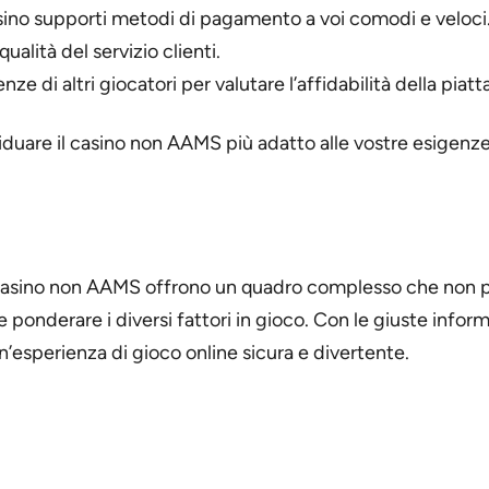
asino supporti metodi di pagamento a voi comodi e veloci
qualità del servizio clienti.
ze di altri giocatori per valutare l’affidabilità della piat
viduare il casino non AAMS più adatto alle vostre esigenze
i casino non AAMS offrono un quadro complesso che non pu
 ponderare i diversi fattori in gioco. Con le giuste infor
’esperienza di gioco online sicura e divertente.