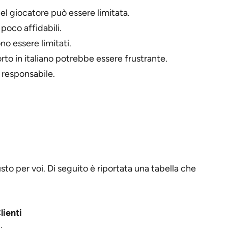
 del giocatore può essere limitata.
poco affidabili.
o essere limitati.
orto in italiano potrebbe essere frustrante.
responsabile.
sto per voi. Di seguito è riportata una tabella che
lienti