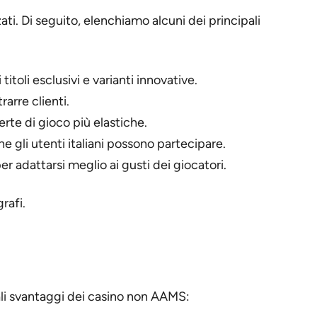
ti. Di seguito, elenchiamo alcuni dei principali
oli esclusivi e varianti innovative.
arre clienti.
rte di gioco più elastiche.
he gli utenti italiani possono partecipare.
r adattarsi meglio ai gusti dei giocatori.
rafi.
ali svantaggi dei casino non AAMS: