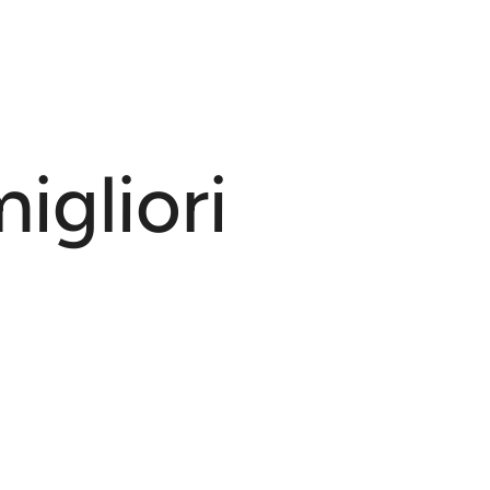
igliori