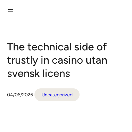
Aller
au
contenu
The technical side of
trustly in casino utan
svensk licens
04/06/2026
Uncategorized