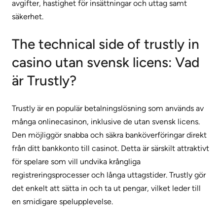
avgifter, hastighet för insättningar och uttag samt
säkerhet.
The technical side of trustly in
casino utan svensk licens: Vad
är Trustly?
Trustly är en populär betalningslösning som används av
många onlinecasinon, inklusive de utan svensk licens.
Den möjliggör snabba och säkra banköverföringar direkt
från ditt bankkonto till casinot. Detta är särskilt attraktivt
för spelare som vill undvika krångliga
registreringsprocesser och långa uttagstider. Trustly gör
det enkelt att sätta in och ta ut pengar, vilket leder till
en smidigare spelupplevelse.