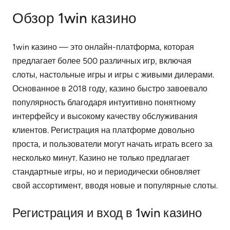
Обзор 1win казино
1win казино — это онлайн-платформа, которая
предлагает более 500 различных игр, включая
слоты, настольные игры и игры с живыми дилерами.
Основанное в 2018 году, казино быстро завоевало
популярность благодаря интуитивно понятному
интерфейсу и высокому качеству обслуживания
клиентов. Регистрация на платформе довольно
проста, и пользователи могут начать играть всего за
несколько минут. Казино не только предлагает
стандартные игры, но и периодически обновляет
свой ассортимент, вводя новые и популярные слоты.
Регистрация и вход в 1win казино