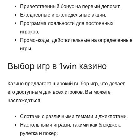
Приветственный бонус на первый депозит.
Ежедневные и еженедельные акции.
Программа лояльности для постоянных
игроков.
Промо-коды, действительные на определенные
игры.
Выбор игр в 1win казино
Казино предлагает широкий выбор игр, что делает
его доступным для всех игроков. Вы можете
наслаждаться:
Слотами с различными темами и джекпотами;
Настольными играми, такими как блэкджек,
рулетка и покер;