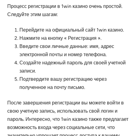
Процесс регистрации в 1win казино очень простой.
Следуйте этим шагам:
Перейдите на официальный сайт 1win казино.
Нажмите на кнопку « Регистрация ».
Введите свои личные данные: имя, адрес
электронной почты и номер телефона.
Создайте надежный пароль для своей учетной
записи.
Подтвердите вашу регистрацию через
полученное на почту письмо.
После завершения регистрации вы можете войти в
свою учетную запись, использовать свой логин и
пароль. Интересно, что 1win казино также предлагает
возможность входа через социальные сети, что
значительно упрощает процесс доступа к вашему