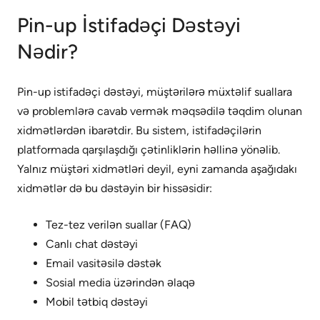
Pin-up İstifadəçi Dəstəyi
Nədir?
Pin-up istifadəçi dəstəyi, müştərilərə müxtəlif suallara
və problemlərə cavab vermək məqsədilə təqdim olunan
xidmətlərdən ibarətdir. Bu sistem, istifadəçilərin
platformada qarşılaşdığı çətinliklərin həllinə yönəlib.
Yalnız müştəri xidmətləri deyil, eyni zamanda aşağıdakı
xidmətlər də bu dəstəyin bir hissəsidir:
Tez-tez verilən suallar (FAQ)
Canlı chat dəstəyi
Email vasitəsilə dəstək
Sosial media üzərindən əlaqə
Mobil tətbiq dəstəyi