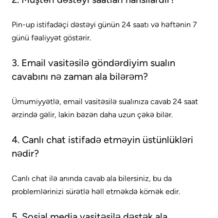
Pin-up istifadəçi dəstəyi günün 24 saatı və həftənin 7
günü fəaliyyət göstərir.
3. Email vasitəsilə göndərdiyim sualın
cavabını nə zaman ala bilərəm?
Ümumiyyətlə, email vasitəsilə sualınıza cavab 24 saat
ərzində gəlir, lakin bəzən daha uzun çəkə bilər.
4. Canlı chat istifadə etməyin üstünlükləri
nədir?
Canlı chat ilə anında cavab ala bilersiniz, bu da
problemlərinizi sürətlə həll etməkdə kömək edir.
5. Sosial media vasitəsilə dəstək ala