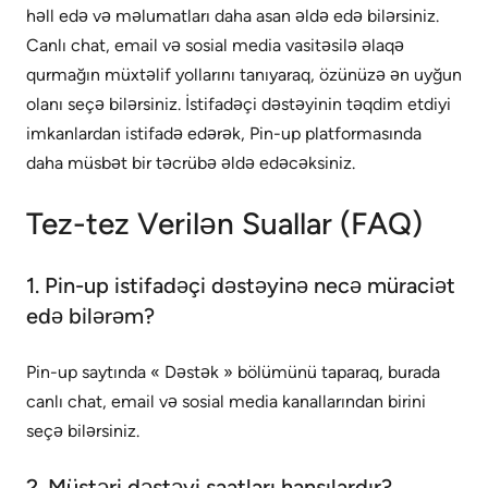
həll edə və məlumatları daha asan əldə edə bilərsiniz.
Canlı chat, email və sosial media vasitəsilə əlaqə
qurmağın müxtəlif yollarını tanıyaraq, özünüzə ən uyğun
olanı seçə bilərsiniz. İstifadəçi dəstəyinin təqdim etdiyi
imkanlardan istifadə edərək, Pin-up platformasında
daha müsbət bir təcrübə əldə edəcəksiniz.
Tez-tez Verilən Suallar (FAQ)
1. Pin-up istifadəçi dəstəyinə necə müraciət
edə bilərəm?
Pin-up saytında « Dəstək » bölümünü taparaq, burada
canlı chat, email və sosial media kanallarından birini
seçə bilərsiniz.
2. Müştəri dəstəyi saatları hansılardır?