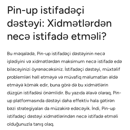
Pin-up istifadəçi
dəstəyi: Xidmətlərdən
necə istifadə etməli?
Bu məqalədə, Pin-up istifadəçi dəstəyinin necə
işlədiyini və xidmətlərdən maksimum necə istifadə edə
biləcəyinizi öyrənəcəksiniz. İstifadəçi dəstəyi, müxtəlif
problemləri həll etməyə və müvafiq məlumatları əldə
etməyə kömək edir, buna görə də bu xidmətlərin
düzgün istifadəsi önəmlidir. Bu yazıda əlavə olaraq, Pin-
up platformasında dəstəyi daha effektiv hala gətirən
bəzi strategiyaları da müzakirə edəcəyik. İndi, Pin-up
istifadəçi dəstəyi xidmətlərindən necə istifadə etməli
olduğunuzla tanış olaq.