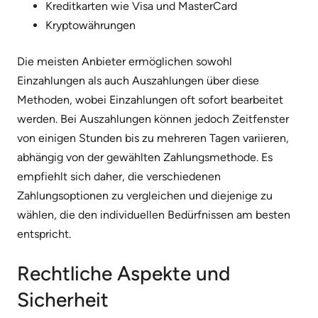
Kreditkarten wie Visa und MasterCard
Kryptowährungen
Die meisten Anbieter ermöglichen sowohl
Einzahlungen als auch Auszahlungen über diese
Methoden, wobei Einzahlungen oft sofort bearbeitet
werden. Bei Auszahlungen können jedoch Zeitfenster
von einigen Stunden bis zu mehreren Tagen variieren,
abhängig von der gewählten Zahlungsmethode. Es
empfiehlt sich daher, die verschiedenen
Zahlungsoptionen zu vergleichen und diejenige zu
wählen, die den individuellen Bedürfnissen am besten
entspricht.
Rechtliche Aspekte und
Sicherheit