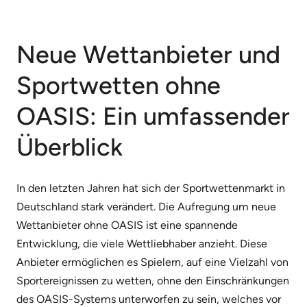
Neue Wettanbieter und
Sportwetten ohne
OASIS: Ein umfassender
Überblick
In den letzten Jahren hat sich der Sportwettenmarkt in
Deutschland stark verändert. Die Aufregung um neue
Wettanbieter ohne OASIS ist eine spannende
Entwicklung, die viele Wettliebhaber anzieht. Diese
Anbieter ermöglichen es Spielern, auf eine Vielzahl von
Sportereignissen zu wetten, ohne den Einschränkungen
des OASIS-Systems unterworfen zu sein, welches vor