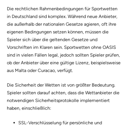
Die rechtlichen Rahmenbedingungen für Sportwetten
in Deutschland sind komplex. Während neue Anbieter,
die außerhalb der nationalen Gesetze agieren, oft ihre
eigenen Bedingungen setzen können, müssen die
Spieler sich über die geltenden Gesetze und
Vorschriften im Klaren sein. Sportwetten ohne OASIS
sind in vielen Fällen legal, jedoch sollten Spieler prüfen,
ob der Anbieter über eine gültige Lizenz, beispielsweise
aus Malta oder Curacao, verfügt.
Die Sicherheit der Wetten ist von größter Bedeutung.
Spieler sollten darauf achten, dass die Wettanbieter die
notwendigen Sicherheitsprotokolle implementiert
haben, einschließlich:
SSL-Verschlüsselung für persönliche und