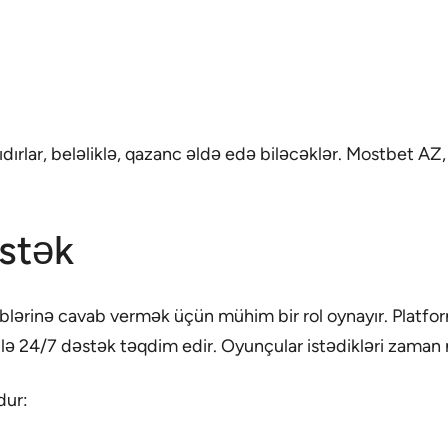
lıdırlar, beləliklə, qazanc əldə edə biləcəklər. Mostbet 
stək
lərinə cavab vermək üçün mühim bir rol oynayır. Platforma
ə 24/7 dəstək təqdim edir. Oyunçular istədikləri zaman
dur: