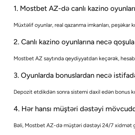
1. Mostbet AZ-də canlı kazino oyunlar
Müxtəlif oyunlar, real qazanma imkanları, peşəkar kr
2. Canlı kazino oyunlarına necə qoşul
Mostbet AZ saytında qeydiyyatdan keçərək, hesabın
3. Oyunlarda bonuslardan necə istifa
Depozit etdikdən sonra sistemi daxil edən bonus ko
4. Hər hansı müştəri dəstəyi mövcu
Bəli, Mostbet AZ-də müştəri dəstəyi 24/7 xidmət gös