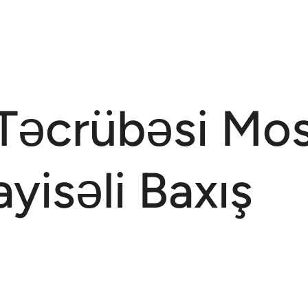
 Təcrübəsi Mo
isəli Baxış