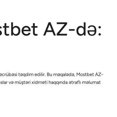
stbet AZ-də:
 təcrübəsi təqdim edilir. Bu məqalədə, Mostbet AZ-
onuslar və müştəri xidməti haqqında ətraflı məlumat