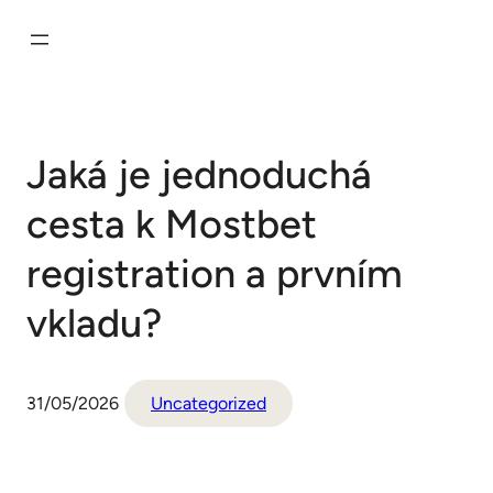
Aller
au
contenu
Jaká je jednoduchá
cesta k Mostbet
registration a prvním
vkladu?
31/05/2026
Uncategorized