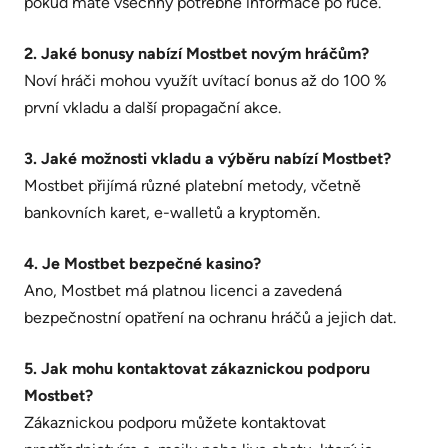
pokud máte všechny potřebné informace po ruce.
2. Jaké bonusy nabízí Mostbet novým hráčům?
Noví hráči mohou využít uvítací bonus až do 100 %
první vkladu a další propagační akce.
3. Jaké možnosti vkladu a výběru nabízí Mostbet?
Mostbet přijímá různé platební metody, včetně
bankovních karet, e-walletů a kryptoměn.
4. Je Mostbet bezpečné kasino?
Ano, Mostbet má platnou licenci a zavedená
bezpečnostní opatření na ochranu hráčů a jejich dat.
5. Jak mohu kontaktovat zákaznickou podporu
Mostbet?
Zákaznickou podporu můžete kontaktovat