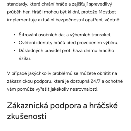
standardy, které chrání hráče a zajišťují spravedlivý
průběh her. Hráči mohou být klidní, protože Mostbet
implementuje aktuální bezpečnostní opatření, včetně:
Šifrování osobních dat a výherních transakcí.
Ověření identity hráčů před provedením výběru.
Důsledných pravidel proti hazardnímu hracího
riziku.
V případě jakýchkoliv problémů se můžete obrátit na
zákaznickou podporu, která je dostupná 24/7 a ochotně
vám pomůže vyřešit jakékoliv nesrovnalosti.
Zákaznická podpora a hráčské
zkušenosti