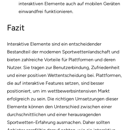
interaktiven Elemente auch auf mobilen Geräten
einwandfrei funktionieren.
Fazit
Interaktive Elemente sind ein entscheidender
Bestandteil der modernen Sportwettenlandschaft und
bieten zahlreiche Vorteile für Plattformen und deren
Nutzer. Sie tragen zur Benutzerbindung, Zufriedenheit
und einer positiven Wettentscheidung bei. Plattformen,
die auf interaktive Features setzen, sind besser
positioniert, um im wettbewerbsintensiven Markt
erfolgreich zu sein. Die richtigen Umsetzungen dieser
Elemente können den Unterschied zwischen einer
durchschnittlichen und einer herausragenden
Sportwetten-Erfahrung ausmachen. Daher sollten