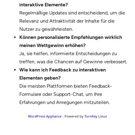
interaktive Elemente?
Regelmäßige Updates sind entscheidend, um die
Relevanz und Attraktivität der Inhalte für die
Nutzer zu gewährleisten.
Können personalisierte Empfehlungen wirklich
meinen Wettgewinn erhöhen?
Ja, sie helfen, informierte Entscheidungen zu
treffen, was die Chancen auf Gewinne verbessert.
Wie kann ich Feedback zu interaktiven
Elementen geben?
Die meisten Plattformen bieten Feedback-
Formulare oder Support-Chat, um Ihre
Erfahrungen und Anregungen mitzuteilen.
WordPress Appliance
- Powered by
TurnKey Linux