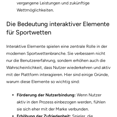
vergangene Leistungen und zukünftige
Wettmöglichkeiten.
Die Bedeutung interaktiver Elemente
für Sportwetten
Interaktive Elemente spielen eine zentrale Rolle in der
modernen Sportwettenbranche. Sie verbessern nicht
nur die Benutzererfahrung, sondern erhöhen auch die
Wahrscheinlichkeit, dass Nutzer wiederkehren und aktiv
mit der Plattform interagieren. Hier sind einige Gründe,
warum diese Elemente so wichtig sind:
Förderung der Nutzerbindung:
Wenn Nutzer
aktiv in den Prozess einbezogen werden, fühlen
sie sich eher mit der Marke verbunden.
Erhöhung der Zufriedenheit:
Spieler, die