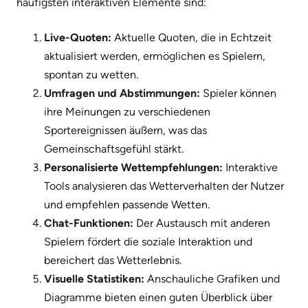
häufigsten interaktiven Elemente sind:
Live-Quoten:
Aktuelle Quoten, die in Echtzeit
aktualisiert werden, ermöglichen es Spielern,
spontan zu wetten.
Umfragen und Abstimmungen:
Spieler können
ihre Meinungen zu verschiedenen
Sportereignissen äußern, was das
Gemeinschaftsgefühl stärkt.
Personalisierte Wettempfehlungen:
Interaktive
Tools analysieren das Wetterverhalten der Nutzer
und empfehlen passende Wetten.
Chat-Funktionen:
Der Austausch mit anderen
Spielern fördert die soziale Interaktion und
bereichert das Wetterlebnis.
Visuelle Statistiken:
Anschauliche Grafiken und
Diagramme bieten einen guten Überblick über