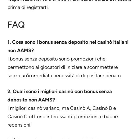
prima di registrarti.
FAQ
1. Cosa sono i bonus senza deposito nei casinò italiani
non AAMS?
I bonus senza deposito sono promozioni che
permettono ai giocatori di iniziare a scommettere
senza un’immediata necessità di depositare denaro.
2. Quali sono i migliori casinò con bonus senza
deposito non AAMS?
I migliori casinò variano, ma Casinò A, Casinò B e
Casinò C offrono interessanti promozioni e buone
recensioni.