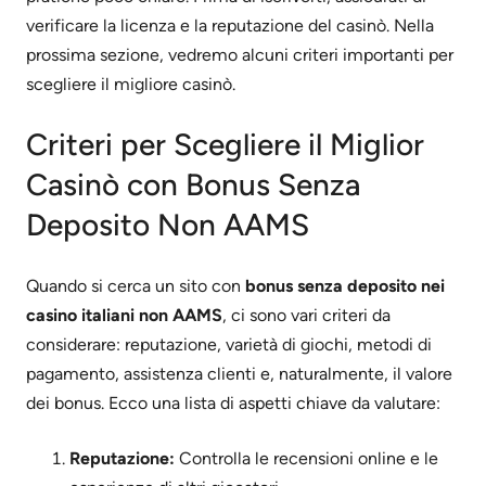
verificare la licenza e la reputazione del casinò. Nella
prossima sezione, vedremo alcuni criteri importanti per
scegliere il migliore casinò.
Criteri per Scegliere il Miglior
Casinò con Bonus Senza
Deposito Non AAMS
Quando si cerca un sito con
bonus senza deposito nei
casino italiani non AAMS
, ci sono vari criteri da
considerare: reputazione, varietà di giochi, metodi di
pagamento, assistenza clienti e, naturalmente, il valore
dei bonus. Ecco una lista di aspetti chiave da valutare:
Reputazione:
Controlla le recensioni online e le