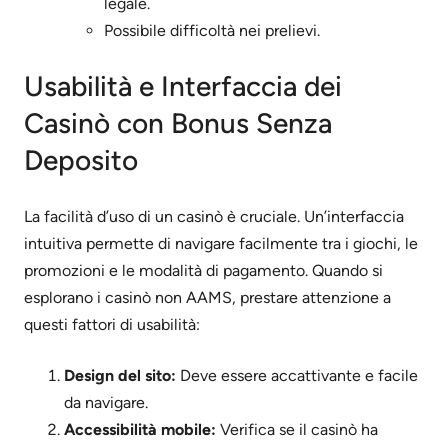
legale.
Possibile difficoltà nei prelievi.
Usabilità e Interfaccia dei
Casinò con Bonus Senza
Deposito
La facilità d’uso di un casinò è cruciale. Un’interfaccia
intuitiva permette di navigare facilmente tra i giochi, le
promozioni e le modalità di pagamento. Quando si
esplorano i casinò non AAMS, prestare attenzione a
questi fattori di usabilità:
Design del sito:
Deve essere accattivante e facile
da navigare.
Accessibilità mobile:
Verifica se il casinò ha