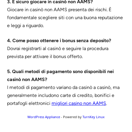
3. È sicuro giocare in casinò non AAMS?
Giocare in casinò non AAMS presenta dei rischi. È
fondamentale scegliere siti con una buona reputazione
e leggi a riguardo.
4. Come posso ottenere i bonus senza deposito?
Dovrai registrarti al casinò e seguire la procedura
prevista per attivare il bonus offerto.
5. Quali metodi di pagamento sono disponibili nei
casinò non AAMS?
I metodi di pagamento variano da casinò a casinò, ma
generalmente includono carte di credito, bonifici e
portafogli elettronici
migliori casino non AAMS
.
WordPress Appliance
- Powered by
TurnKey Linux