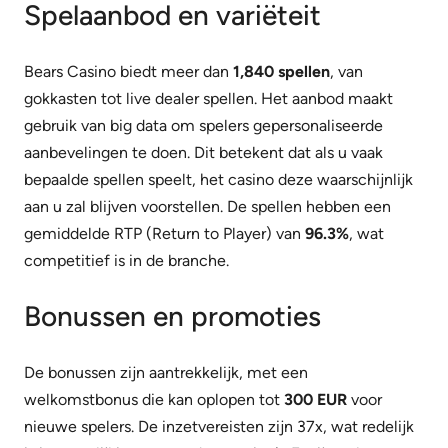
Spelaanbod en variëteit
Bears Casino biedt meer dan
1,840 spellen
, van
gokkasten tot live dealer spellen. Het aanbod maakt
gebruik van big data om spelers gepersonaliseerde
aanbevelingen te doen. Dit betekent dat als u vaak
bepaalde spellen speelt, het casino deze waarschijnlijk
aan u zal blijven voorstellen. De spellen hebben een
gemiddelde RTP (Return to Player) van
96.3%
, wat
competitief is in de branche.
Bonussen en promoties
De bonussen zijn aantrekkelijk, met een
welkomstbonus die kan oplopen tot
300 EUR
voor
nieuwe spelers. De inzetvereisten zijn 37x, wat redelijk