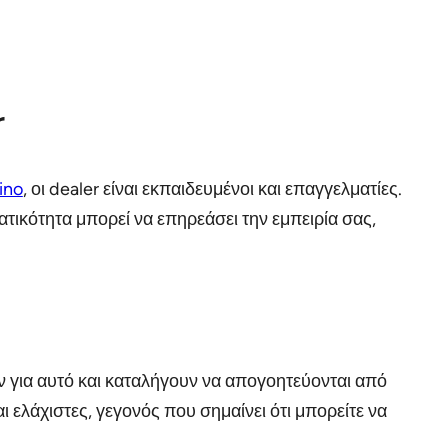
r
ino
, οι dealer είναι εκπαιδευμένοι και επαγγελματίες.
ατικότητα μπορεί να επηρεάσει την εμπειρία σας,
ούν για αυτό και καταλήγουν να απογοητεύονται από
αι ελάχιστες, γεγονός που σημαίνει ότι μπορείτε να