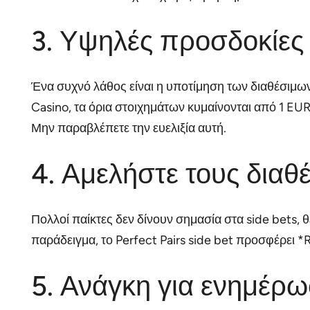
3. Υψηλές προσδοκίες
Ένα συχνό λάθος είναι η υποτίμηση των διαθέσιμων
Casino, τα όρια στοιχημάτων κυμαίνονται από 1 EUR
Μην παραβλέπετε την ευελιξία αυτή.
4. Αμελήστε τους διαθ
Πολλοί παίκτες δεν δίνουν σημασία στα side bets, 
παράδειγμα, το Perfect Pairs side bet προσφέρει *
5. Ανάγκη για ενημέρω