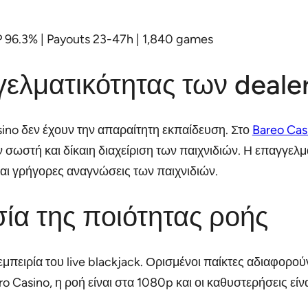
P 96.3% | Payouts 23-47h | 1,840 games
γελματικότητας των deale
asino δεν έχουν την απαραίτητη εκπαίδευση. Στο
Bareo Cas
ν σωστή και δίκαιη διαχείριση των παιχνιδιών. Η επαγγελμ
αι γρήγορες αναγνώσεις των παιχνιδιών.
ία της ποιότητας ροής
 εμπειρία του live blackjack. Ορισμένοι παίκτες αδιαφορ
o Casino, η ροή είναι στα 1080p και οι καθυστερήσεις είν