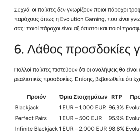
Συχνά, οι παίκτες δεν γνωρίζουν ποιοι πάροχοι τρο
παρόχους όπως η Evolution Gaming, που είναι γνωσ
σας: ποιοί πάροχοι είναι αξιόπιστοι και ποιοί προσ
6. Λάθος προσδοκίες 
Πολλοί παίκτες πιστεύουν ότι οι αναλήψεις θα είναι
ρεαλιστικές προσδοκίες. Επίσης, βεβαιωθείτε ότι 
Προϊόν
Όρια Στοιχημάτων
RTP
Προ
Blackjack
1 EUR – 1,000 EUR
96.3%
Evolu
Perfect Pairs
1 EUR – 500 EUR
95.9%
Evolu
Infinite Blackjack
1 EUR – 2,000 EUR
98.8%
Evolu