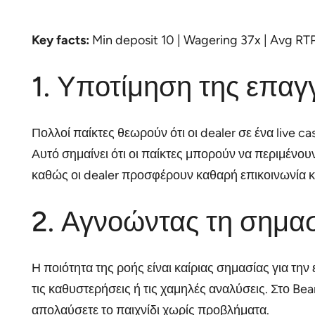
Key facts:
Min deposit 10 | Wagering 37x | Avg RT
1. Υποτίμηση της επαγ
Πολλοί παίκτες θεωρούν ότι οι dealer σε ένα live c
Αυτό σημαίνει ότι οι παίκτες μπορούν να περιμένου
καθώς οι dealer προσφέρουν καθαρή επικοινωνία κ
2. Αγνοώντας τη σημασ
Η ποιότητα της ροής είναι καίριας σημασίας για την
τις καθυστερήσεις ή τις χαμηλές αναλύσεις. Στο Bear
απολαύσετε το παιχνίδι χωρίς προβλήματα.